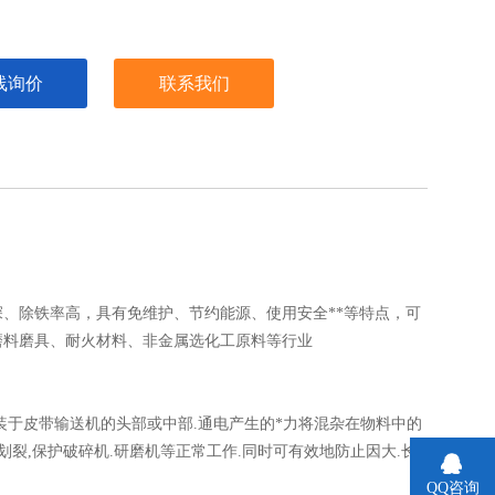
线询价
联系我们
深、除铁率高，具有免维护、节约能源、使用安全**等特点，可
磨料磨具、耐火材料、非金属选化工原料等行业
装于皮带输送机的头部或中部.通电产生的*力将混杂在物料中的
裂,保护破碎机.研磨机等正常工作.同时可有效地防止因大.长
QQ咨询