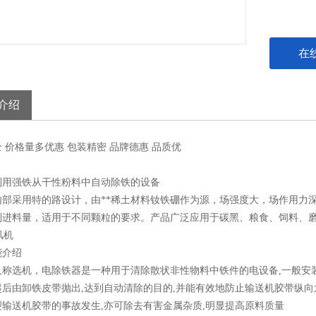
在
介绍
全
价格
量多优惠
包装
精密
品牌
德惠
品质
优
利用强铁从干性粉料中自动除铁的设备
内部采用特的路设计，由**稀土材料钕铁硼作为源，场强度大，场作用力
制进料量，适用于不同颗粒的要求。产品广泛应用于碳黑、粮食、饲料、
能介绍
又称选机，电除铁器是一种用于清除散状非性物料中铁件的电设备,一般安
后由卸铁皮带抛出,达到自动清除的目的,并能有效地防止输送机胶带纵向划
裂输送机胶带的事故发生,亦可除去有害金属杂质,明显提高原料质量