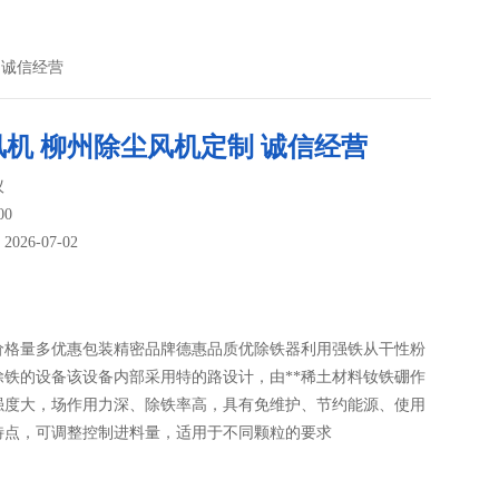
 诚信经营
风机 柳州除尘风机定制 诚信经营
议
00
26-07-02
：
价格量多优惠包装精密品牌德惠品质优除铁器利用强铁从干性粉
除铁的设备该设备内部采用特的路设计，由**稀土材料钕铁硼作
强度大，场作用力深、除铁率高，具有免维护、节约能源、使用
等特点，可调整控制进料量，适用于不同颗粒的要求