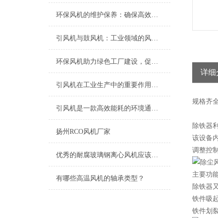
环保风机的维护保养：确保高效运行的关键
引风机与鼓风机：工业领域的风动双子星
环保风机助力绿色工厂建设，促进节能减排
详细
引风机在工业生产中的重要作用及发展趋势
规格
齐
引风机是一款高效能耗的环境通风设备
除铁器
扬州RCO风机厂家
该设备
调整控
优秀的耐腐玻璃钢离心风机应该具备以下特点
主要功
有哪些高温风机的轴承类型？
除铁器
铁件吸起
铁件划