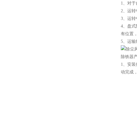
1、对
2、运
3、运转
4、盘
有位置
5、运
除铁器
1、安
动完成