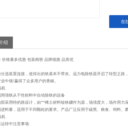
在
介绍
全
价格
量多优惠
包装
精密
品牌
德惠
品质
优
与分选装置连接，使排出的铁基本不带灰。远力电除铁器开启了转型之路，
行业中领!赢得了众多用户的青睐。
利用强铁从干性粉料中自动除铁的设备
内部采用特的路设计，由**稀土材料钕铁硼作为源，场强度大，场作用力
制进料量，适用于不同颗粒的要求。产品广泛应用于碳黑、粮食、饲料、
运转中注意事项: