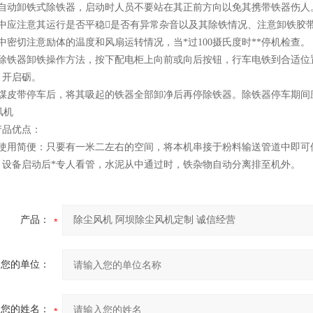
于自动卸铁式除铁器，启动时人员不要站在其正前方向以免其携带铁器伤人
转中应注意其运行是否平稳是否有异常杂音以及其除铁情况、注意卸铁胶
中密切注意励体的温度和风扇运转情况，当*过100摄氏度时**停机检查。
式除铁器卸铁操作方法，按下配电柜上向前或向后按钮，行车电铁到合适位
，开启砺。
输煤皮带停车后，将其吸起的铁器全部卸净后再停除铁器。除铁器停车期间
产品优点：
装使用简便：只要有一米二左右的空间，将本机串接于粉料输送管道中即可
，设备启动后*专人看管，水泥从中通过时，铁杂物自动分离排至机外。
产品：
您的单位：
您的姓名：