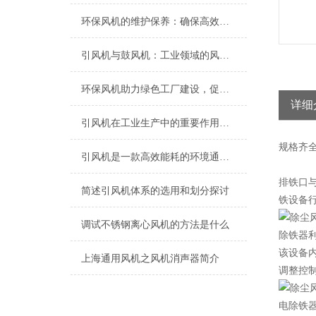
环保风机的维护保养：确保高效运行的关键
引风机与鼓风机：工业领域的风动双子星
环保风机助力绿色工厂建设，促进节能减排
详细
引风机在工业生产中的重要作用及发展趋势
规格
齐
引风机是一款高效能耗的环境通风设备
排铁口
简述引风机体系的选用和划分探讨
铁设备
调试不锈钢离心风机的方法是什么
除铁器
该设备
上海​通用风机之风机消声器简介
调整控
电除铁器