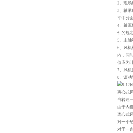
2、现
3、轴承
平中分
4、轴
件的规
5、主轴
6、风
内，同
值应为叶
7、风机
8、滚
离心式
当转速
由于内
离心式
对一个
对于一