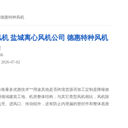
 德惠特种风机
风机 盐城离心风机公司 德惠特种风机
议
06
26-07-02
：
价格量多优惠技术**用途其他是否跨境货源否加工定制是降噪效
用领域建筑工地、机房整体结构，与其它类型风机相比，风机除
机壳、进风口、传动组外，还有防止内泄漏的密封件和整体底座