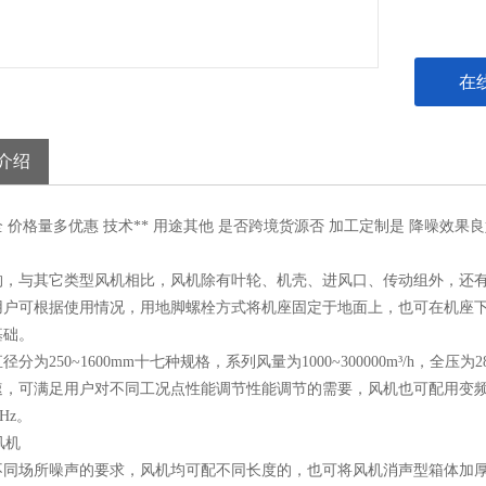
在
介绍
全
价格
量多优惠
技术
**
用途
其他
是否跨境货源
否
加工定制
是
降噪效果
良
构，与其它类型风机相比，风机除有叶轮、机壳、进风口、传动组外，还
用户可根据使用情况，用地脚螺栓方式将机座固定于地面上，也可在机座
基础。
径分为250~1600mm十七种规格，系列风量为1000~300000m³/h，全
速，可满足用户对不同工况点性能调节性能调节的需要，风机也可配用变
0Hz。
不同场所噪声的要求，风机均可配不同长度的，也可将风机消声型箱体加