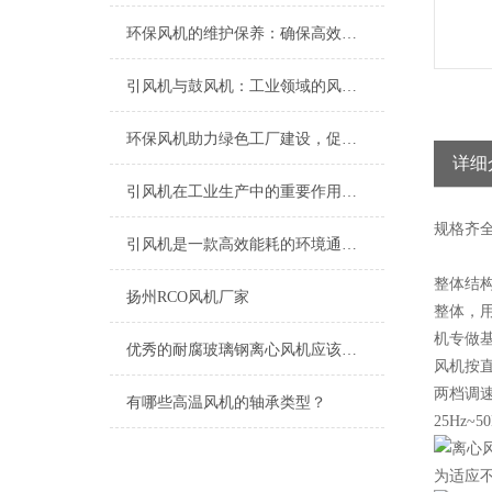
环保风机的维护保养：确保高效运行的关键
引风机与鼓风机：工业领域的风动双子星
环保风机助力绿色工厂建设，促进节能减排
详细
引风机在工业生产中的重要作用及发展趋势
规格
齐
引风机是一款高效能耗的环境通风设备
整体结
扬州RCO风机厂家
整体，
机专做
优秀的耐腐玻璃钢离心风机应该具备以下特点
风机按直
两档调
有哪些高温风机的轴承类型？
25Hz~5
为适应