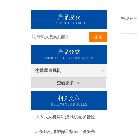
产品搜索
您现在
PRODUCT SEARCH
产品分类
PRODUCT CLASSIFICATION
边墙屋顶风机
查看更多 >>
相关文章
RELEVANT ARTICLES
插入式风机与轴流风机在噪音控制上有何差异？
环保风机维护保养指南，确保高效稳定运行