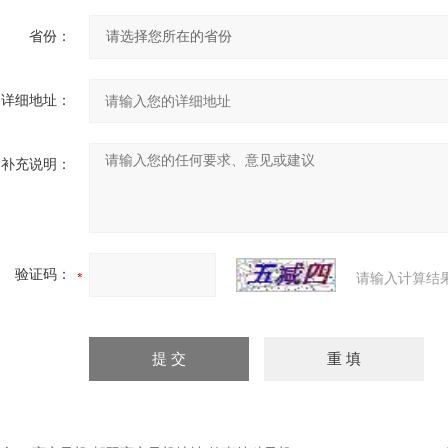
省份：
详细地址：
补充说明：
验证码：
请输入计算结