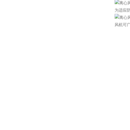
为适应防
风机可