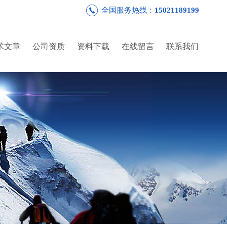
全国服务热线：
15021189199
术文章
公司资质
资料下载
在线留言
联系我们