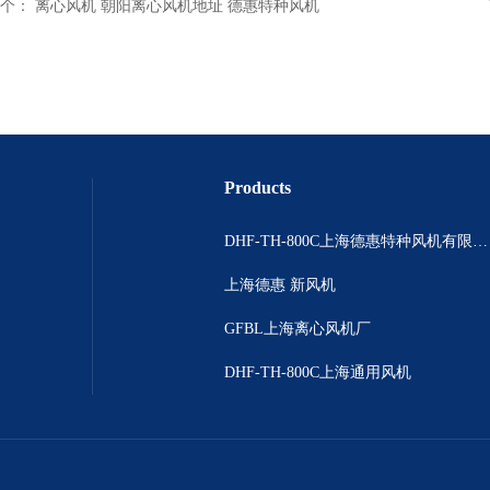
个：
离心风机 朝阳离心风机地址 德惠特种风机
Products
DHF-TH-800C上海德惠特种风机有限公司
上海德惠 新风机
GFBL上海离心风机厂
DHF-TH-800C上海通用风机