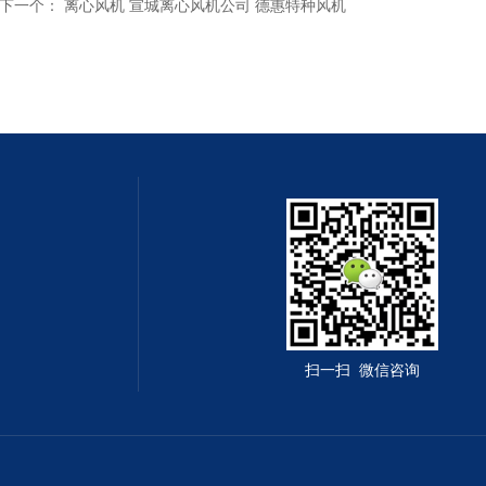
下一个：
离心风机 宣城离心风机公司 德惠特种风机
扫一扫 微信咨询