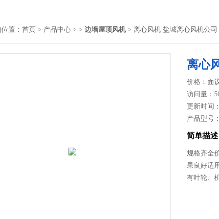
的位置：
首页
>
产品中心
> >
边墙屋顶风机
> 离心风机 盐城离心风机公司
离心
价格：面
访问量：5
更新时间：20
产品型号
简单描述
规格齐全
果良好适
有叶轮、