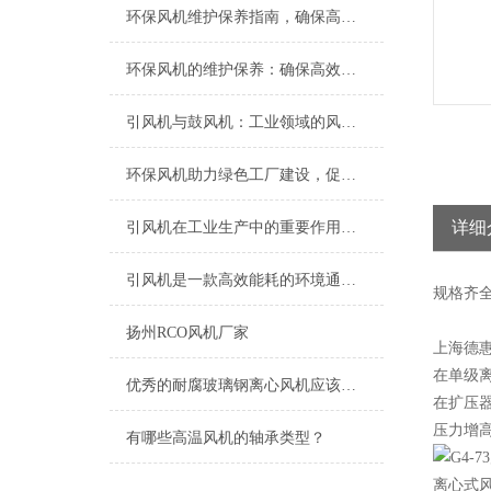
环保风机维护保养指南，确保高效稳定运行
环保风机的维护保养：确保高效运行的关键
引风机与鼓风机：工业领域的风动双子星
环保风机助力绿色工厂建设，促进节能减排
详细
引风机在工业生产中的重要作用及发展趋势
引风机是一款高效能耗的环境通风设备
规格
齐
扬州RCO风机厂家
上海德
在单级
优秀的耐腐玻璃钢离心风机应该具备以下特点
在扩压
压力增
有哪些高温风机的轴承类型？
离心式