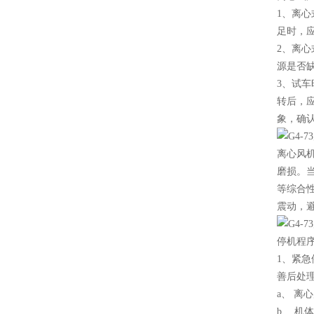
1、离
足时，
2、离
源是否
3、试
转后，
象，确
离心风
磨损。
等综合
震动，
停机程
1、紧
善后处
a、 离
b、 机