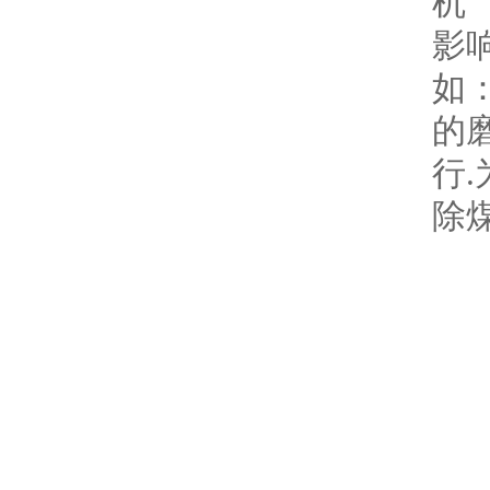
影
如
的
行
除