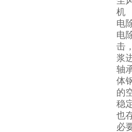
电
电
击
浆
轴
体
的
稳
也
必