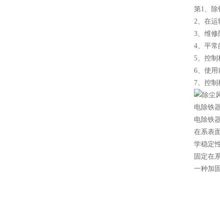
第1、
2、在
3、维修
4、平
5、控
6、使
7、控
电除铁
电除铁
在系表
学稳定
固定在
一种加