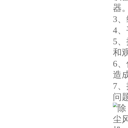
器
3
4
5
和
6
造
7
问