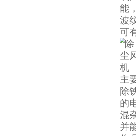
能
波
可
主
除
的
混
并