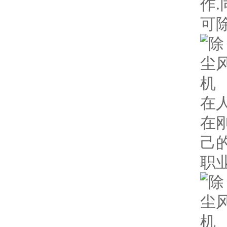
作
可
在
在
己
职