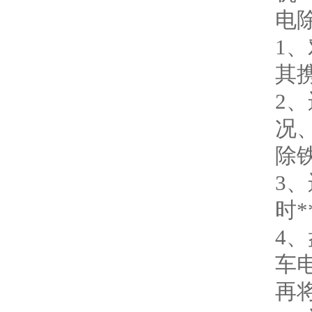
电
1
其
2
况
除
3
时
4
车
再