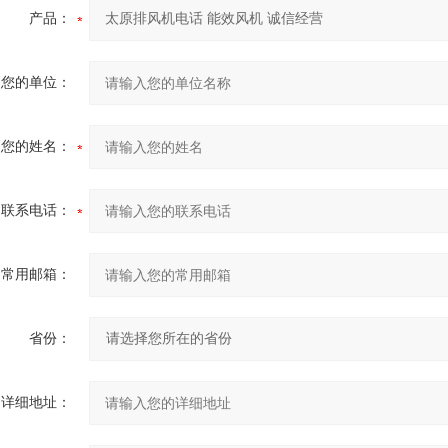
产品：
您的单位：
您的姓名：
联系电话：
常用邮箱：
省份：
详细地址：