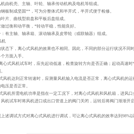
风机由机壳、主轴、叶轮、轴承传动机构及电机等组成。
由钢板制成坚固**，可为分整体式和半开式，半开式便于检修。
由叶片、曲线型前盘和平板后盘组成。
应做过衡和动平衡，*转动平稳，性能良好。
分：有主轴、轴承箱、滚动轴承及皮带轮（或联轴器）组成。
的状态下，离心式风机的效果也不相同。因此，不同的部分运行状况不同
多个方面入手。
速离心式风机试车时，应先起动低速，检查旋转方向是否正确；起动高速时
损。
心式风机达到正常转速时，应测量风机输入电流是否正常，离心式风机的运
的电压是否正常。
心式风机所需电机功率是指在一定工况下，对离心式风机和风机箱，进风口
。风机试车时将风机进口或出口管道上的阀门关闭，运转后将阀门渐渐开启
照上述调试方式对离心式风机进行调试，可让离心式风机的效率达到98%