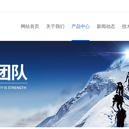
网站首页
关于我们
产品中心
新闻动态
技