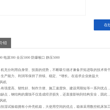
在
介绍
00
电源
380
全压
5000
防爆
喉口
静压
5000
，机充分利用自身管、技面的优势，不断吸引德才兼备开拓进取的技术骨干
、生产能力、利润等保持了持续、稳定、*增长。在追求企业效益大
具有强度高、韧性好、制作方便、施工速度快、建设周期短等一系列优点
的缺点，钢结构的腐蚀不仅造成经济损失，还直接影响到结构安全，因此
温恒湿试验箱拥有小外壳机箱，大使用空间的优点，箱体采用数控机床加