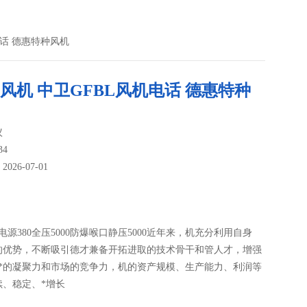
电话 德惠特种风机
L风机 中卫GFBL风机电话 德惠特种
议
34
26-07-01
：
00电源380全压5000防爆喉口静压5000近年来，机充分利用自身
的优势，不断吸引德才兼备开拓进取的技术骨干和管人才，增强
**的凝聚力和市场的竞争力，机的资产规模、生产能力、利润等
续、稳定、*增长