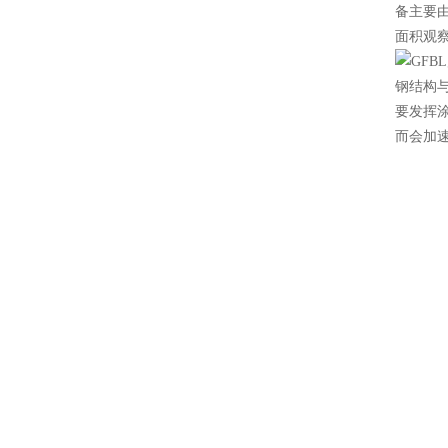
备主要
面积观
钢结构
要发挥
而会加