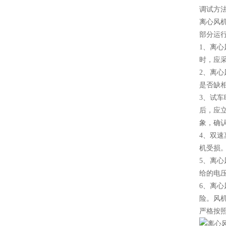
调试方
离心风
部分运
1、离
时，应
2、离
是否缺
3、试
后，应
象，确
4、双
机受损
5、离
给的电
6、离
险。风
严格按