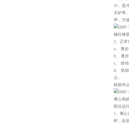
小。是冲
天炉率
声，方
轴位移
2、正
a、 
b、 逐
c、 
d、 机
止。
机组停止
离心风
部分运
1、离
时，应